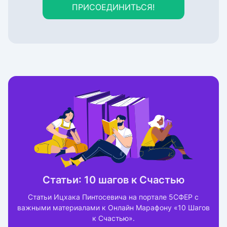
ПРИСОЕДИНИТЬСЯ!
Статьи: 10 шагов к Счастью
Статьи Ицхака Пинтосевича на портале 5СФЕР с
важными материалами к Онлайн Марафону «10 Шагов
к Счастью».