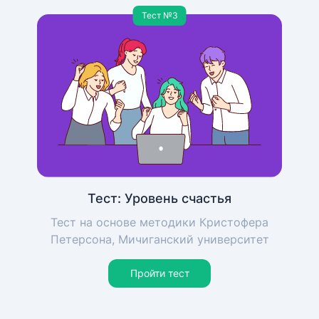
Тест №3
Тест: Уровень счастья
Тест на основе методики Кристофера
Петерсона, Мичиганский университет
Пройти тест